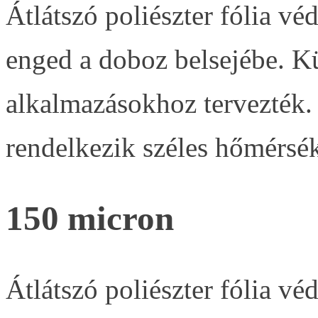
Átlátszó poliészter fólia vé
enged a doboz belsejébe. Kü
alkalmazásokhoz tervezték. 
rendelkezik széles hőmérsé
150 micron
Átlátszó poliészter fólia vé