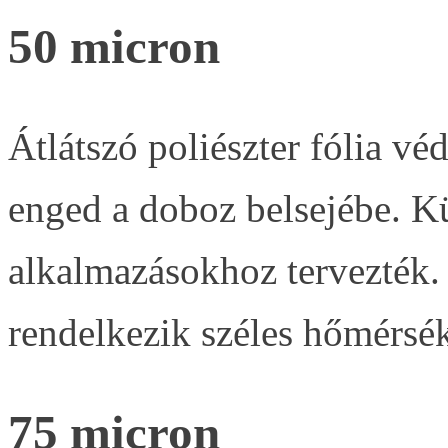
50 micron
Átlátszó poliészter fólia vé
enged a doboz belsejébe. Kü
alkalmazásokhoz tervezték. 
rendelkezik széles hőmérsé
75 micron