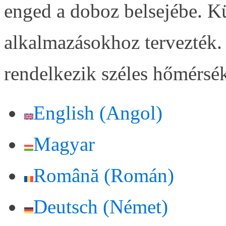
enged a doboz belsejébe. Kü
alkalmazásokhoz tervezték. 
rendelkezik széles hőmérsé
English
(
Angol
)
Magyar
Română
(
Román
)
Deutsch
(
Német
)