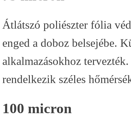
Átlátszó poliészter fólia vé
enged a doboz belsejébe. Kü
alkalmazásokhoz tervezték. 
rendelkezik széles hőmérsé
100 micron