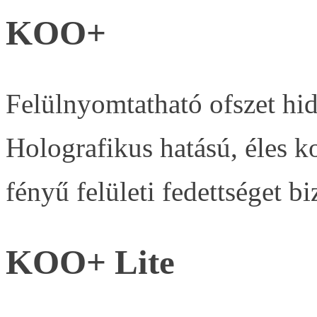
KOO+
Felülnyomtatható ofszet hi
Holografikus hatású, éles 
fényű felületi fedettséget 
KOO+ Lite