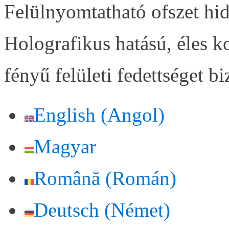
Felülnyomtatható ofszet hi
Holografikus hatású, éles 
fényű felületi fedettséget 
English
(
Angol
)
Magyar
Română
(
Román
)
Deutsch
(
Német
)