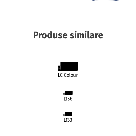
Produse similare
LC Colour
L156
L133