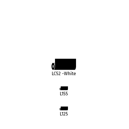
LC52 -White
L155
L125