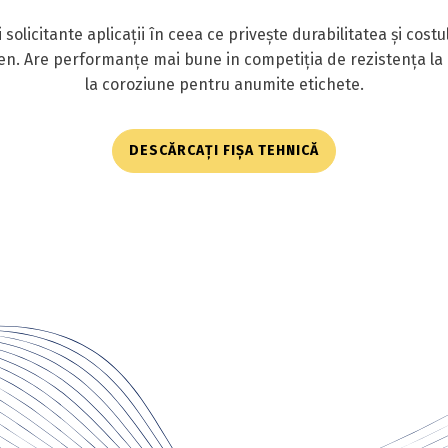
solicitante aplicații în ceea ce privește durabilitatea și cost
n. Are performanțe mai bune in competiția de rezistența la a
la coroziune pentru anumite etichete.
DESCĂRCAȚI FIȘA TEHNICĂ