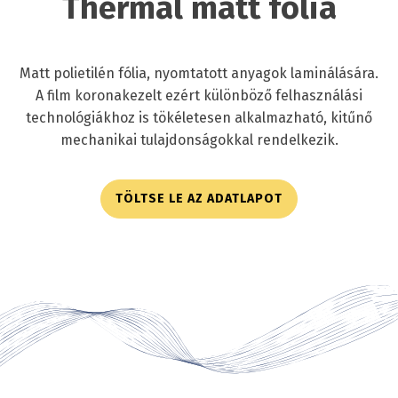
Thermal matt fólia
Matt polietilén fólia, nyomtatott anyagok laminálására.
A film koronakezelt ezért különböző felhasználási
technológiákhoz is tökéletesen alkalmazható, kitűnő
mechanikai tulajdonságokkal rendelkezik.
TÖLTSE LE AZ ADATLAPOT