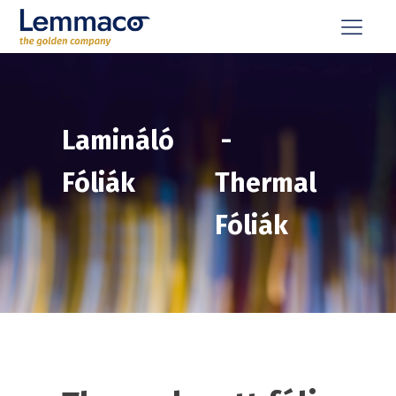
Lamináló
-
Fóliák
Thermal
Fóliák