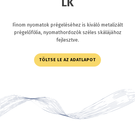
LK
Finom nyomatok prégeléséhez is kiváló metalizált
prégelőfólia, nyomathordozók széles skálájához
fejlesztve.
TÖLTSE LE AZ ADATLAPOT