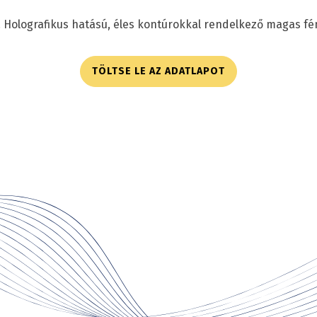
. Holografikus hatású, éles kontúrokkal rendelkező magas fé
TÖLTSE LE AZ ADATLAPOT