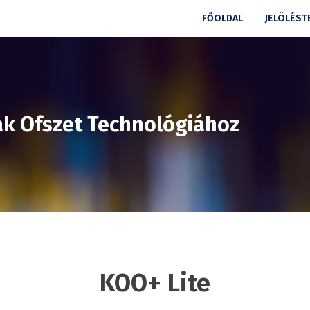
FŐOLDAL
JELÖLÉST
ák Ofszet Technológiához
KOO+ Lite