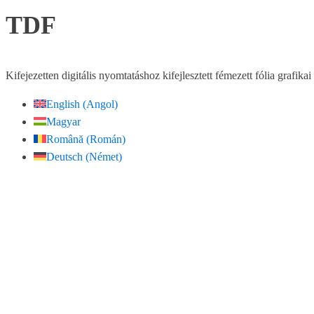
TDF
Kifejezetten digitális nyomtatáshoz kifejlesztett fémezett fólia graf
English
(
Angol
)
Magyar
Română
(
Román
)
Deutsch
(
Német
)