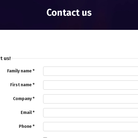
Contact us
t us!
Family name
First name
Company
Email
Phone