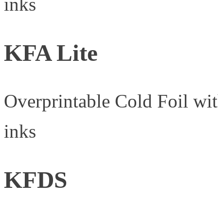
inks
KFA Lite
Overprintable Cold Foil wi
inks
KFDS