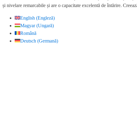
și nivelare remarcabile și are o capacitate excelentă de întărire. Creează 
English
(
Engleză
)
Magyar
(
Ungară
)
Română
Deutsch
(
Germană
)