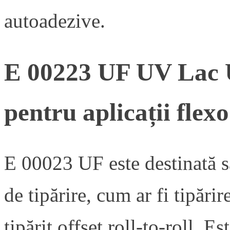
autoadezive.
E 00223 UF UV Lac 
pentru aplicații flexo
E 00023 UF este destinată s
de tipărire, cum ar fi tipărir
tipărit offset roll-to-roll. Es